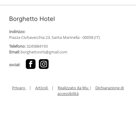
Borghetto Hotel
indirizzo:
Piazza Civitavecchia 23, Santa Marinella - 00058 (IT)
Telefono:
3245884193
Email:
b
o
r
g
h
e
t
t
o
s
r
l
s
@
g
m
a
i
l
.
c
o
m
social:
Privacy
|
Articoli
|
Realizzato da Wu
|
Dichiarazione di
accessibilità